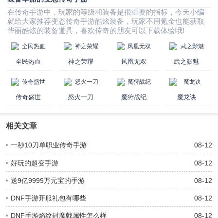
在传奇手游中，玩家的等级和装备是很重要的指标，今天小编
就给大家推荐变态传奇手游酷炫装备，玩家不用氪金也能获取
华丽酷炫的装备道具，喜欢传奇的朋友可以下载体验哦!
全民热血
神之荣耀
凤凰无双
武之影魅
传奇盛世
怒火一刀
魔狩战纪
魔龙诀
相关文章
一秒10刀单职业传奇手游
08-12
好玩的超变手游
08-12
送9亿9999万元宝的手游
08-12
DNF手游开服礼包有哪些
08-12
DNF手游焰纹封魔戟属性怎么样
08-12