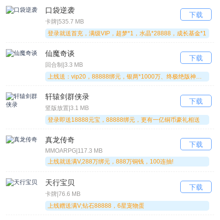
口袋逆袭
下载
卡牌|535.7 MB
登录就送首充，满级VIP，超梦*1，水晶*28888，成长基金*1
仙魔奇谈
下载
回合制|3.3 MB
上线送：vip20，88888绑元，银两*1000万、终极绝版神兽坐骑--夜光天猪
轩辕剑群侠录
下载
竖版放置|3.1 MB
登录即送18888元宝，88888绑元，更有一亿铜币豪礼相送
真龙传奇
下载
MMOARPG|117.3 MB
上线就送满V,288万绑元，888万铜钱，100连抽!
天行宝贝
下载
卡牌|76.6 MB
上线赠送满V;钻石88888，6星宠物蛋