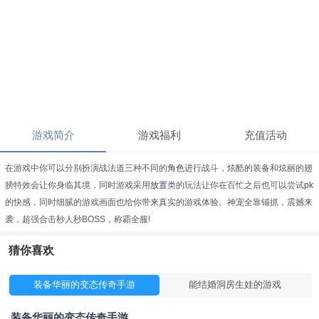
游戏简介
游戏福利
充值活动
在游戏中你可以分别扮演战法道三种不同的
角色
进行战斗，炫酷的装备和炫丽的翅
膀特效会让你身临其境，同时游戏采用
放置
类的玩法让你在百忙之后也可以尝试
pk
的快感，同时细腻的游戏画面也给你带来真实的游戏体验。神宠全靠铺抓，震撼来
袭，超强合击秒人秒BOSS，称霸全服!
猜你喜欢
装备华丽的变态传奇手游
能结婚洞房生娃的游戏
装备华丽的变态传奇手游