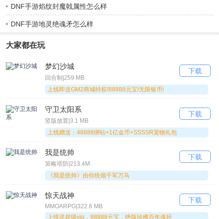
热度：
608580人下载
DNF手游焰纹封魔戟属性怎么样
DNF手游地灵绝魂矛怎么样
版本：
1.0.0
大小：
330.7 MB
大家都在玩
梦幻沙城
评语：上线送VIP6，永久白银仙尊卡，绑元*38888
下载
回合制|259 MB
上线即送GM2商城特权!88888元宝!无限银币!
魔剑侠缘
守卫太阳系
下载
竖版放置|3.1 MB
魔剑侠缘
类型：
MMOARPG
上线赠送：48888绑钻+1亿金币+SSSSR宠物礼包
评分：5分
安全下载
热度：
673131人下载
我是统帅
下载
策略塔防|213.4M
版本：
1.2.3
《我是统帅》由你统领千军万马
大小：
224.9 MB
惊天战神
下载
MMOARPG|322.6 MB
评语：上线满V17，500元充值礼包
上线送超级vip，88888元宝，绝版珍稀百年魂环