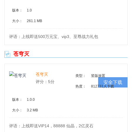
版本：
1.0
大小：
261.1 MB
评语：上线即送500万元宝、vip3、至尊战力礼包
苍穹灭
苍穹灭
类型：
竖版放置
评分：5分
安全下载
热度：
812731人下载
版本：
1.0.0
大小：
3.2 MB
评语：上线即送VIP14，88888 仙晶，2亿灵石