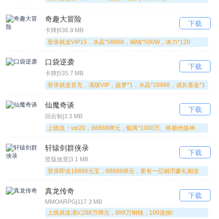
奇趣大冒险
下载
一恋永恒
卡牌|636.9 MB
登录就送VIP15，水晶*58888，铜钱*500W，体力*120
一恋永恒
口袋逆袭
类型：
MMOARPG
下载
评分：5分
安全下载
卡牌|535.7 MB
热度：
247763人下载
登录就送首充，满级VIP，超梦*1，水晶*28888，成长基金*1
版本：
1.0.0.1
仙魔奇谈
下载
回合制|3.3 MB
大小：
100.2 MB
上线送：vip20，88888绑元，银两*1000万、终极绝版神兽坐骑--夜光天猪
评语：上线即送超级VIP，绑定元宝88888，888万金币
轩辕剑群侠录
下载
竖版放置|3.1 MB
登录即送18888元宝，88888绑元，更有一亿铜币豪礼相送
猎妖
真龙传奇
下载
MMOARPG|117.3 MB
猎妖
类型：
MMOARPG
上线就送满V,288万绑元，888万铜钱，100连抽!