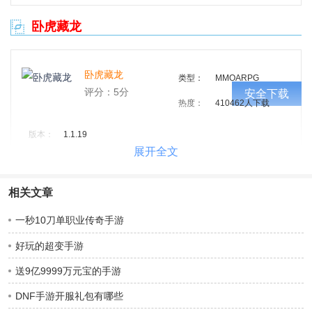
卧虎藏龙
卧虎藏龙
类型：
MMOARPG
评分：5分
安全下载
热度：
410462人下载
版本：
1.1.19
大小：
556.6 MB
相关文章
评语：上线即领V11，私银28888两!
一秒10刀单职业传奇手游
剑决天下
好玩的超变手游
送9亿9999万元宝的手游
剑决天下
类型：
MMOARPG
DNF手游开服礼包有哪些
评分：5分
安全下载