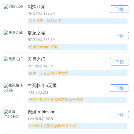
评语：游戏内自动打折，所有档位3折起！
剑指江湖
下载
RPG游戏|188.3M
修魔世界
快意江湖，决战天下!
屠龙之城
下载
修魔世界
RPG游戏|363.7M
类型：
MMOARPG
经典传奇动作手游
评分：5分
安全下载
热度：
881257人下载
天启之门
下载
版本：
1.0.0
RPG游戏|14.9M
给你一个真正的暗黑世界!
大小：
428.7 MB
生死格斗5无限
下载
评语：全新版本开启GM商城，游戏道具应有尽有
卡牌|703.2M
光荣特库摩正版授权首款动作卡牌
碧雪情天
聚爆Implosion
下载
动作游戏|1.5GB
AAA级主机游戏品质带上手机!
碧雪情天
类型：
MMOARPG