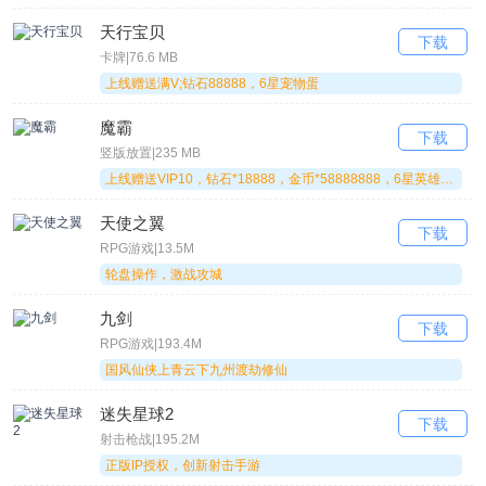
评分：5分
安全下载
热度：
557606人下载
天行宝贝
下载
卡牌|76.6 MB
版本：
1.0.1
上线赠送满V;钻石88888，6星宠物蛋
大小：
663.7 MB
魔霸
下载
竖版放置|235 MB
评语：上线免费送VIP9，绑元*26666，金币388万!
上线赠送VIP10，钻石*18888，金币*58888888，6星英雄剑圣*1
天使之翼
大宋少年志
下载
RPG游戏|13.5M
轮盘操作，激战攻城
大宋少年志
类型：
MMOARPG
九剑
评分：5分
下载
安全下载
RPG游戏|193.4M
热度：
387977人下载
国风仙侠上青云下九州渡劫修仙
版本：
1.0.0
迷失星球2
下载
大小：
326.1 MB
射击枪战|195.2M
正版IP授权，创新射击手游