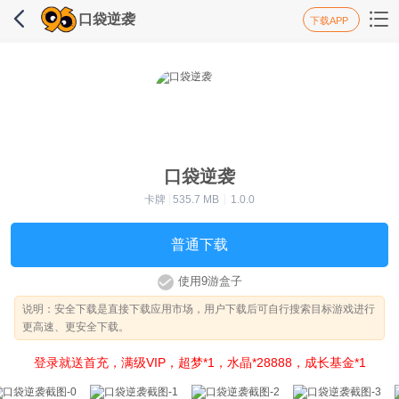
口袋逆袭
下载APP
口袋逆袭
卡牌
535.7 MB
1.0.0
普通下载
使用9游盒子
说明
：安全下载是直接下载应用市场，用户下载后可自行搜索目标游戏进行
更高速、更安全下载。
登录就送首充，满级VIP，超梦*1，水晶*28888，成长基金*1