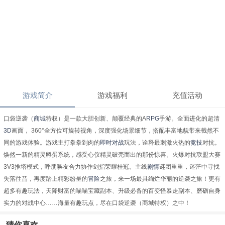
游戏简介
游戏福利
充值活动
口袋逆袭（
商城
特权）是一款大胆创新、颠覆经典的A
RPG
手游。全面进化的超清
3D
画面， 360°全方位可旋转视角，深度强化场景细节，搭配丰富地貌带来截然不
同的游戏体验。游戏主打拳拳到肉的
即时
对战
玩法，诠释最刺激火热的
竞技
对抗。
焕然一新的精灵孵蛋系统，感受心仪精灵破壳而出的那份惊喜。火爆对抗联盟大赛
3V3推塔模式，呼朋唤友合力协作剑指荣耀桂冠。主线
剧情
谜团重重，迷茫中寻找
失落往昔，再度踏上精彩纷呈的
冒险
之旅，来一场最具绚烂华丽的逆袭之旅！更有
超多有趣玩法，天降财富的喵喵宝藏副本、升级必备的百变怪暴走副本、磨砺自身
实力的对战中心……海量有趣玩点，尽在口袋逆袭（商城特权）之中！
猜你喜欢