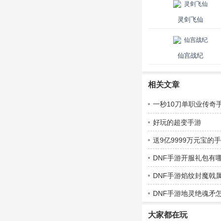
灵剑飞仙
仙宫战纪
相关文章
一秒10刀单职业传奇
好玩的超变手游
送9亿9999万元宝的
DNF手游开服礼包有
DNF手游焰纹封魔戟
DNF手游地灵绝魂矛
大家都在玩