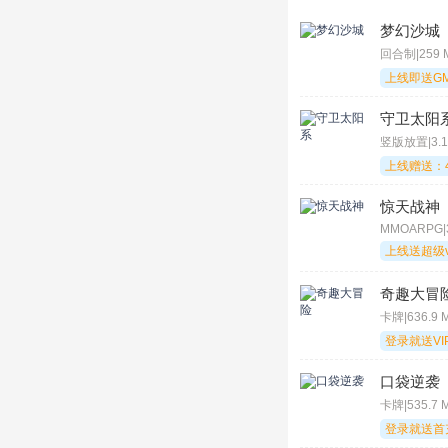
梦幻沙城
回合制|259 
上线即送GM
守卫太阳
竖版放置|3.1
上线赠送：4
惊天战神
MMOARPG|3
上线送超级v
奇趣大冒
卡牌|636.9 
登录就送VIP
口袋逆袭
卡牌|535.7 
登录就送首充