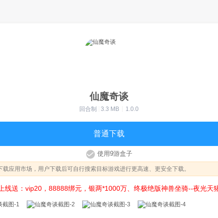
仙魔奇谈
回合制
3.3 MB
1.0.0
普通下载
使用9游盒子
下载应用市场，用户下载后可自行搜索目标游戏进行更高速、更安全下载。
上线送：vip20，88888绑元，银两*1000万、终极绝版神兽坐骑--夜光天