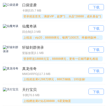
口袋逆袭
下载
卡牌|535.7 MB
登录就送首充，满级VIP，超梦*1，水晶*28888，成长基金*1
仙魔奇谈
下载
回合制|3.3 MB
上线送：vip20，88888绑元，银两*1000万、终极绝版神兽坐骑--夜光天猪
轩辕剑群侠录
下载
竖版放置|3.1 MB
登录即送18888元宝，88888绑元，更有一亿铜币豪礼相送
真龙传奇
下载
MMOARPG|117.3 MB
上线就送满V,288万绑元，888万铜钱，100连抽!
天行宝贝
下载
卡牌|76.6 MB
上线赠送满V;钻石88888，6星宠物蛋