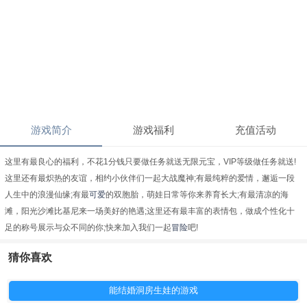
游戏简介
游戏福利
充值活动
这里有最良心的福利，不花1分钱只要做任务就送无限元宝，VIP等级做任务就送!
这里还有最炽热的友谊，相约小伙伴们一起大战魔神;有最纯粹的爱情，邂逅一段
人生中的浪漫仙缘;有最
可爱
的双胞胎，萌娃日常等你来养育长大;有最清凉的海
滩，阳光沙滩比基尼来一场美好的艳遇;这里还有最丰富的表情包，做成个性化十
足的称号展示与众不同的你;快来加入我们一起
冒险
吧!
猜你喜欢
能结婚洞房生娃的游戏