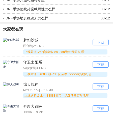
DNF手游开服礼包有哪些
08-12
DNF手游焰纹封魔戟属性怎么样
08-12
DNF手游地灵绝魂矛怎么样
08-12
大家都在玩
梦幻沙城
下载
回合制|259 MB
上线即送GM2商城特权!88888元宝!无限银币!
守卫太阳系
下载
竖版放置|3.1 MB
上线赠送：48888绑钻+1亿金币+SSSSR宠物礼包
惊天战神
下载
MMOARPG|322.6 MB
上线送超级vip，88888元宝，绝版珍稀百年魂环
奇趣大冒险
下载
卡牌|636.9 MB