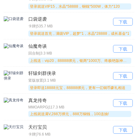
登录就送VIP15，水晶*58888，铜钱*500W，体力*120
口袋逆袭
下载
卡牌|535.7 MB
登录就送首充，满级VIP，超梦*1，水晶*28888，成长基金*1
仙魔奇谈
下载
回合制|3.3 MB
上线送：vip20，88888绑元，银两*1000万、终极绝版神兽坐骑--夜光天猪
轩辕剑群侠录
下载
竖版放置|3.1 MB
登录即送18888元宝，88888绑元，更有一亿铜币豪礼相送
真龙传奇
下载
MMOARPG|117.3 MB
上线就送满V,288万绑元，888万铜钱，100连抽!
天行宝贝
下载
卡牌|76.6 MB