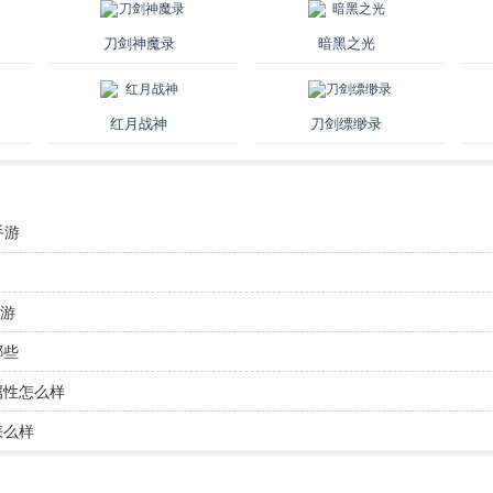
刀剑神魔录
暗黑之光
红月战神
刀剑缥缈录
手游
手游
哪些
属性怎么样
怎么样