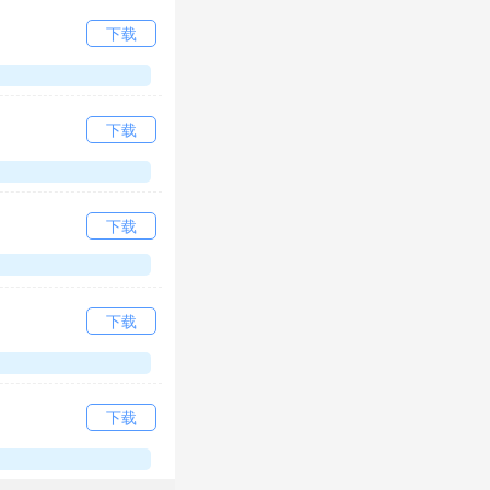
下载
下载
下载
下载
下载