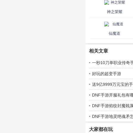
神之荣耀
仙魔道
相关文章
一秒10刀单职业传奇
好玩的超变手游
送9亿9999万元宝的
DNF手游开服礼包有
DNF手游焰纹封魔戟
DNF手游地灵绝魂矛
大家都在玩