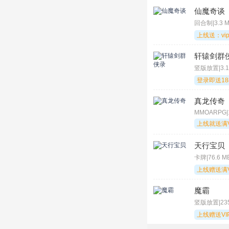
仙魔奇谈
回合制|3.3 
上线送：vi
轩辕剑群
竖版放置|3.1
登录即送18
真龙传奇
MMOARPG|1
上线就送满V
天行宝贝
卡牌|76.6 M
上线赠送满V
魔霸
竖版放置|235
上线赠送VIP