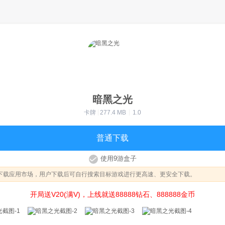
暗黑之光
卡牌
277.4 MB
1.0
普通下载
使用9游盒子
下载应用市场，用户下载后可自行搜索目标游戏进行更高速、更安全下载。
开局送V20(满V)，上线就送88888钻石、888888金币