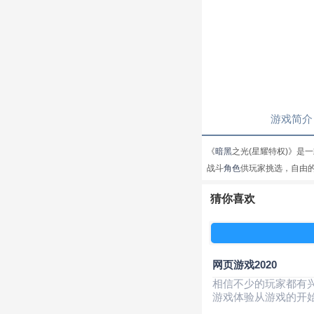
游戏简介
《
暗黑
之光(星耀特权)》是
战斗
角色
供玩家挑选，自由
猜你喜欢
网页游戏2020
相信不少的玩家都有兴
游戏体验从游戏的开