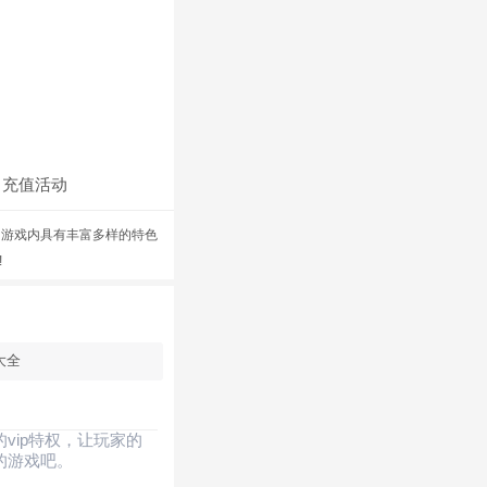
充值活动
，游戏内具有丰富多样的特色
!
大全
卡牌游戏变态sf大全
vip特权，让玩家的
相信还有很多小伙伴都不知道卡牌游戏变态
的游戏吧。
是非常经典的卡牌游戏，快来下载吧！