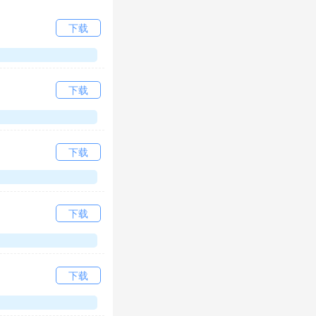
下载
下载
下载
下载
下载